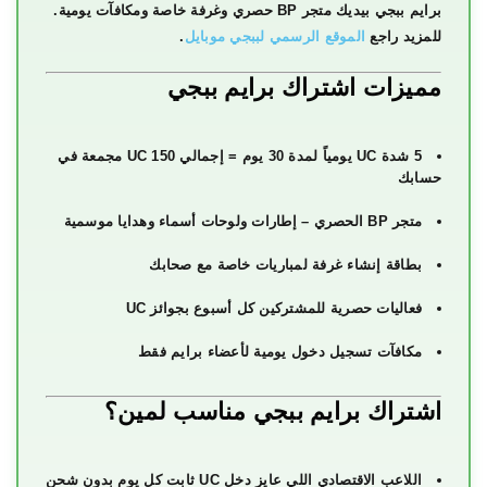
برايم ببجي بيديك متجر BP حصري وغرفة خاصة ومكافآت يومية.
للمزيد راجع
الموقع الرسمي لببجي موبايل
.
مميزات اشتراك برايم ببجي
5 شدة UC يومياً
لمدة 30 يوم = إجمالي 150 UC مجمعة في
حسابك
متجر BP الحصري
– إطارات ولوحات أسماء وهدايا موسمية
بطاقة إنشاء غرفة
لمباريات خاصة مع صحابك
فعاليات حصرية للمشتركين
كل أسبوع بجوائز UC
مكافآت تسجيل دخول يومية
لأعضاء برايم فقط
اشتراك برايم ببجي مناسب لمين؟
اللاعب الاقتصادي اللي عايز دخل UC ثابت كل يوم بدون شحن