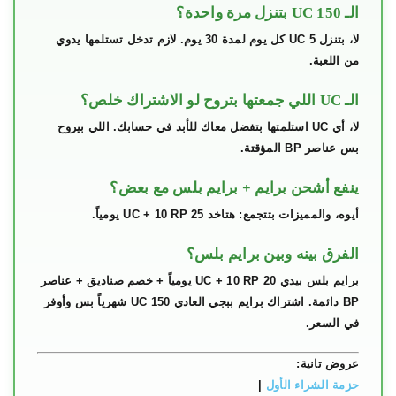
الـ 150 UC بتنزل مرة واحدة؟
لا، بتنزل 5 UC كل يوم لمدة 30 يوم. لازم تدخل تستلمها يدوي
من اللعبة.
الـ UC اللي جمعتها بتروح لو الاشتراك خلص؟
لا، أي UC استلمتها بتفضل معاك للأبد في حسابك. اللي بيروح
بس عناصر BP المؤقتة.
ينفع أشحن برايم + برايم بلس مع بعض؟
أيوه، والمميزات بتتجمع: هتاخد 25 UC + 10 RP يومياً.
الفرق بينه وبين برايم بلس؟
برايم بلس بيدي 20 UC + 10 RP يومياً + خصم صناديق + عناصر
BP دائمة. اشتراك برايم ببجي العادي 150 UC شهرياً بس وأوفر
في السعر.
عروض تانية:
حزمة الشراء الأول
|