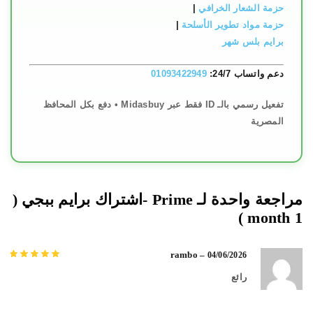
حزمة الشعار الخرافي
|
حزمة مواد تطوير الأسلحة
|
برايم بلس شهر
دعم واتساب 24/7:
01093422949
تفعيل رسمي بالـ ID فقط عبر Midasbuy • دفع بكل المحافظ
المصرية
مراجعة واحدة لـ
Prime -اشتراك برايم ببجي (
1 month )
rambo
–
04/06/2026
تم التقييم
5
من
رائع
5