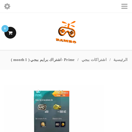
الرئيسيه
0
ببجى موبايل
فرى فاير
الرئيسية
اشتراكات ببجي
Prime -اشتراك برايم ببجي ( 1 month )
/
/
اشتراكات ببجى
حسابى