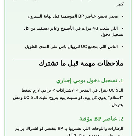
كبير
محبي تجميع عناصر BP الموسمية قبل نهاية السيزون
اللي بيلعب 3-4 مرات في الأسبوع وعايز يستفيد من كل
تسجيل دخول
الناس اللي بتجمع UC للرويال باس على المدى الطويل
ملاحظات مهمة قبل ما تشترك
1. تسجيل دخول يومي إجباري
الـ 5 UC بتنزل في المتجر > الاشتراكات > برايم، لازم تضغط
“استلام” يدوي كل يوم. لو نسيت يوم بتروح عليك الـ 5 UC ومش
بتترحل.
2. عناصر BP مؤقتة
الإطارات واللوحات اللي تشتريها بـ BP بتختفي لو اشتراك برايم
ببجي خلص ومتجددش خلال 7 أيام.