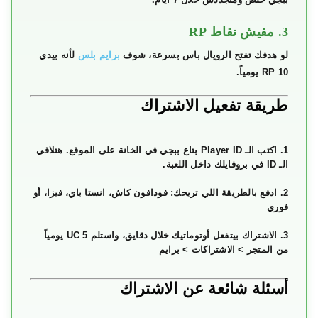
3. مفيش نقاط RP
لو هدفك تفتح الرويال باس بسرعة، شوف
برايم بلس
لأنه بيدي
10 RP يومياً.
طريقة تفعيل الاشتراك
اكتب الـ Player ID بتاع ببجي في الخانة على الموقع. هتلاقي
الـ ID في بروفايلك داخل اللعبة.
ادفع بالطريقة اللي تريحك: فودافون كاش، انستا باي، فيزا، أو
فوري
الاشتراك بيتفعل أوتوماتيك خلال دقايق، واستلم 5 UC يومياً
من المتجر > الاشتراكات > برايم
أسئلة شائعة عن الاشتراك