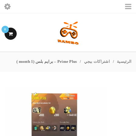
الرئيسيه
0
ببجى موبايل
فرى فاير
الرئيسية
اشتراكات ببجي
Prime Plus – برايم بلس (1 month )
/
/
اشتراكات ببجى
حسابى