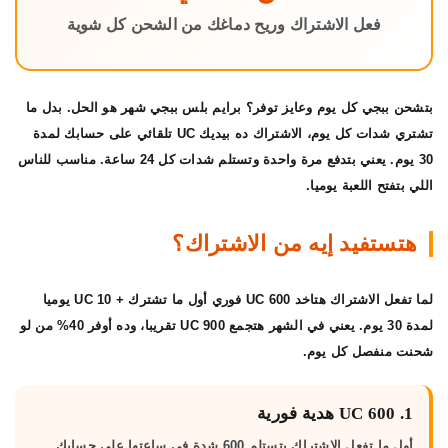
فعل الاشتراك وريح دماغك من الشحن كل شوية
بتشحن ببجي كل يوم وعايز توفر؟
برايم بلس ببجي شهر
هو الحل. بدل ما
تشتري شدات كل يوم، الاشتراك ده بيديك UC تلقائي على حسابك لمدة
30 يوم. يعني بتدفع مرة واحدة وتستلم شدات كل 24 ساعة. مناسب للناس
اللي بتفتح اللعبة يوميا.
هتستفيد إيه من الاشتراك؟
لما تفعل الاشتراك هتاخد
600 UC فوري
أول ما تشترك +
10 UC يوميا
لمدة 30 يوم. يعني في الشهر هتجمع 900 UC تقريبا، وده أوفر 40% من لو
شحنت منفصل كل يوم.
1. 600 UC هدية فورية
أول ما تفعل الاشتراك بتستلم 600 شدة في ساعتها على حسابك.