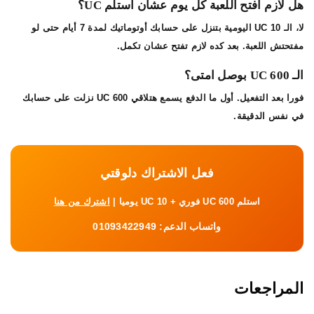
هل لازم أفتح اللعبة كل يوم عشان أستلم UC؟
لا، الـ 10 UC اليومية بتنزل على حسابك أوتوماتيك لمدة 7 أيام حتى لو
مفتحتش اللعبة. بعد كده لازم تفتح عشان تكمل.
الـ 600 UC بوصل امتى؟
فورا بعد التفعيل. أول ما الدفع يسمع هتلاقي 600 UC نزلت على حسابك
في نفس الدقيقة.
فعل الاشتراك دلوقتي
استلم 600 UC فوري + 10 UC يوميا |
اشترك من هنا
واتساب الدعم:
01093422949
المراجعات