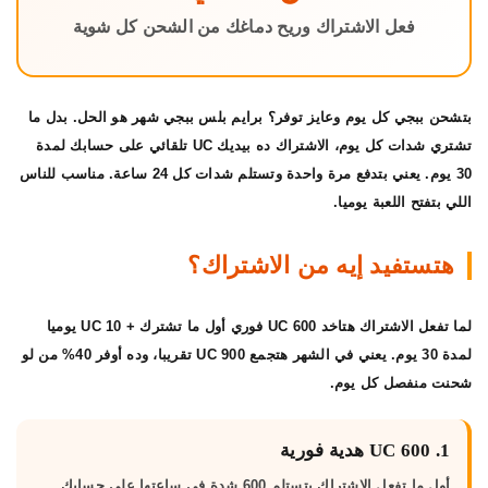
فعل الاشتراك وريح دماغك من الشحن كل شوية
بتشحن ببجي كل يوم وعايز توفر؟
برايم بلس ببجي شهر
هو الحل. بدل ما
تشتري شدات كل يوم، الاشتراك ده بيديك UC تلقائي على حسابك لمدة
30 يوم. يعني بتدفع مرة واحدة وتستلم شدات كل 24 ساعة. مناسب للناس
اللي بتفتح اللعبة يوميا.
هتستفيد إيه من الاشتراك؟
لما تفعل الاشتراك هتاخد
600 UC فوري
أول ما تشترك +
10 UC يوميا
لمدة 30 يوم. يعني في الشهر هتجمع 900 UC تقريبا، وده أوفر 40% من لو
شحنت منفصل كل يوم.
1. 600 UC هدية فورية
أول ما تفعل الاشتراك بتستلم 600 شدة في ساعتها على حسابك.