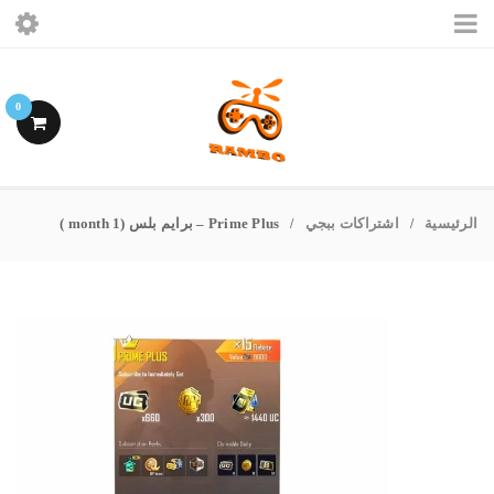
الرئيسيه
0
ببجى موبايل
فرى فاير
الرئيسية
اشتراكات ببجي
Prime Plus – برايم بلس (1 month )
/
/
اشتراكات ببجى
حسابى