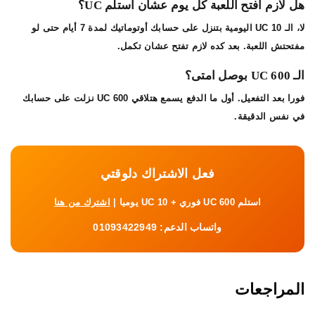
هل لازم أفتح اللعبة كل يوم عشان أستلم UC؟
لا، الـ 10 UC اليومية بتنزل على حسابك أوتوماتيك لمدة 7 أيام حتى لو
مفتحتش اللعبة. بعد كده لازم تفتح عشان تكمل.
الـ 600 UC بوصل امتى؟
فورا بعد التفعيل. أول ما الدفع يسمع هتلاقي 600 UC نزلت على حسابك
في نفس الدقيقة.
فعل الاشتراك دلوقتي
استلم 600 UC فوري + 10 UC يوميا |
اشترك من هنا
واتساب الدعم:
01093422949
المراجعات