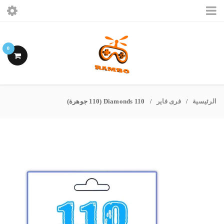
الرئيسيه
0
ببجى موبايل
فرى فاير
الرئيسية
فرى فاير
110 Diamonds (110 جوهرة)
/
/
اشتراكات ببجى
حسابى