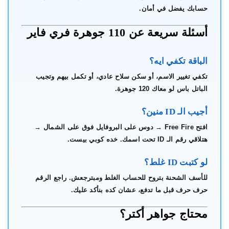
حسابك يفضل في أمان.
أسئلة سريعة عن 110 جوهرة فري فاير
الباقة تكفي ايه؟
تكفي تغيير الاسم، أو سكن سلاح عادي، أو تكمل بيهم وتجيب
الباتل باس لو معاك 120 جوهرة.
أجيب الـ ID منين؟
افتح Free Fire → دوس على البروفايل فوق على الشمال →
هتلاقي رقم الـ ID تحت اسمك. خده كوبي بيست.
لو كتبت ID غلط؟
للأسف الشحنة بتروح للحساب الغلط ومبترجعش. راجع الرقم
حرف حرف قبل ما تدفع، عشان كده بنأكد عليك.
محتاج جواهر أكتر؟