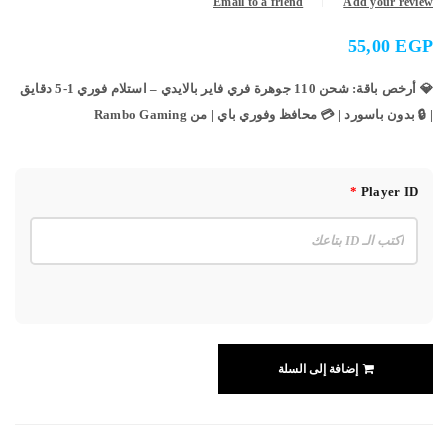
Email to a friend
Add your review
55,00
EGP
💎
أرخص باقة: شحن 110 جوهرة فري فاير بالايدي
– استلام فوري 1-5 دقايق
| 🔒 بدون باسورد | 💳 محافظ وفوري باي | من
Rambo Gaming
*
Player ID
إضافة إلى السلة