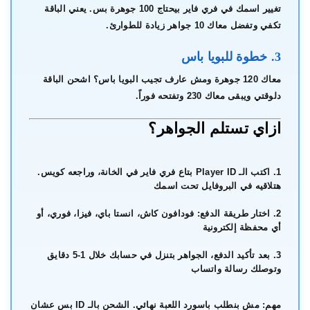
تغيير اسمك في فري فاير بيحتاج 100 جوهرة بس. يعني الباقة
تكفي وتفضل معاك 10 جواهر زيادة للطوارئ.
3. خطوة للبويا باس
معاك 120 جوهرة ومش عارف تجيب البويا باس؟ اشحن الباقة
دلوقتي ويبقى معاك 230 وتفتحه فوراً.
ازاي تستلم الجواهر؟
اكتب الـ Player ID بتاع فري فاير في الخانة، وراجعه كويس.
هتلاقيه في البروفايل تحت اسمك
اختار طريقة الدفع: فودافون كاش، انستا باي، فيزا، فوري، أو
أي محفظة إلكترونية
بعد تأكيد الدفع، الجواهر بتنزل في حسابك خلال 1-5 دقايق
وتوصلك رسالة واتساب
مهم:
مش بنطلب باسورد اللعبة نهائي. الشحن بالـ ID بس عشان