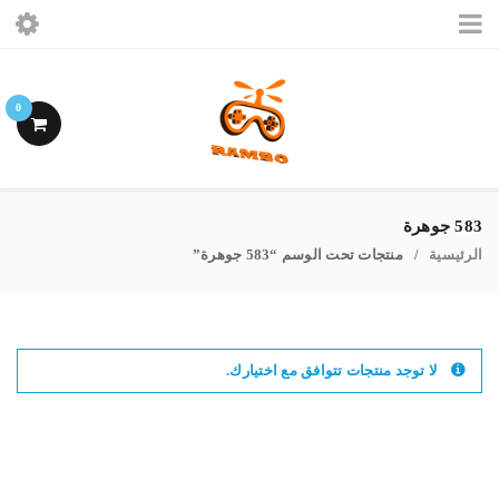
الرئيسيه
0
ببجى موبايل
فرى فاير
583 جوهرة
الرئيسية
منتجات تحت الوسم “583 جوهرة”
اشتراكات ببجى
/
حسابى
لا توجد منتجات تتوافق مع اختيارك.