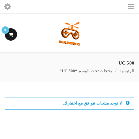
الرئيسيه
0
ببجى موبايل
فرى فاير
500 UC
الرئيسية
منتجات تحت الوسم “500 UC”
اشتراكات ببجى
/
حسابى
لا توجد منتجات تتوافق مع اختيارك.