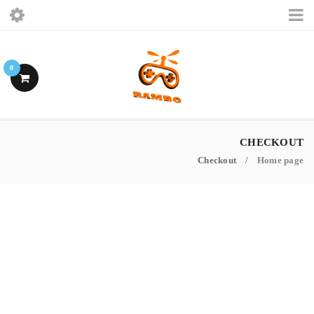
الرئيسيه
0
ببجى موبايل
فرى فاير
CHECKOUT
Checkout
Home page
اشتراكات ببجى
/
حسابى