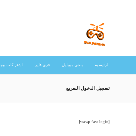
الرئيسيه
ببجى موبايل
فرى فاير
اشتراكات ببجى
الرئيسيه
ببجى موبايل
فرى فاير
اشتراكات ببج
حسابى
تسجيل الدخول السريع
تسجيل الدخول
اسم المستخدم أو البريد الإلكتروني
*
[wawp-fast-login]
كلمة المرور
*